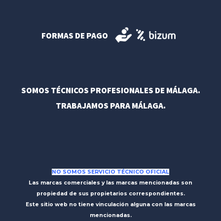
FORMAS DE PAGO
SOMOS TÉCNICOS PROFESIONALES DE MÁLAGA.
TRABAJAMOS PARA MÁLAGA.
NO SOMOS SERVICIO TÉCNICO OFICIAL
Las marcas comerciales y las marcas mencionadas son
propiedad de sus propietarios correspondientes.
Este sitio web no tiene vinculación alguna con las marcas
mencionadas.