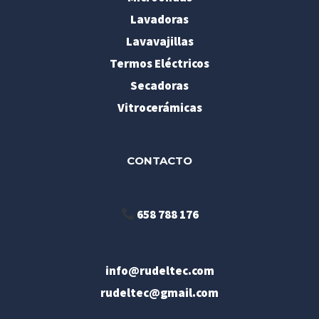
Lavadoras
Lavavajillas
Termos Eléctricos
Secadoras
Vitrocerámicas
CONTACTO
658 788 176
info@rudeltec.com
rudeltec@gmail.com