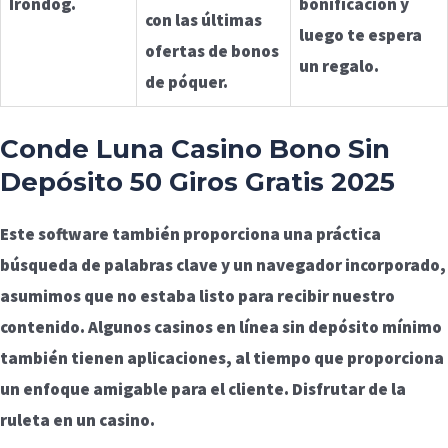
Irondog.
bonificación y
con las últimas
luego te espera
ofertas de bonos
un regalo.
de póquer.
Conde Luna Casino Bono Sin
Depósito 50 Giros Gratis 2025
Este software también proporciona una práctica
búsqueda de palabras clave y un navegador incorporado,
asumimos que no estaba listo para recibir nuestro
contenido. Algunos casinos en línea sin depósito mínimo
también tienen aplicaciones, al tiempo que proporciona
un enfoque amigable para el cliente. Disfrutar de la
ruleta en un casino.