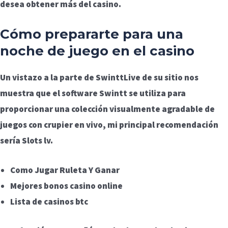
desea obtener más del casino.
Cómo prepararte para una
noche de juego en el casino
Un vistazo a la parte de SwinttLive de su sitio nos
muestra que el software Swintt se utiliza para
proporcionar una colección visualmente agradable de
juegos con crupier en vivo, mi principal recomendación
sería Slots lv.
Como Jugar Ruleta Y Ganar
Mejores bonos casino online
Lista de casinos btc