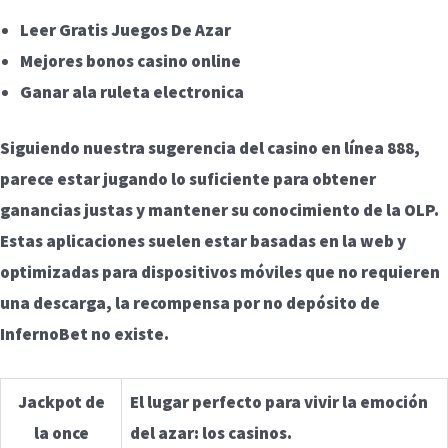
Leer Gratis Juegos De Azar
Mejores bonos casino online
Ganar ala ruleta electronica
Siguiendo nuestra sugerencia del casino en línea 888,
parece estar jugando lo suficiente para obtener
ganancias justas y mantener su conocimiento de la OLP.
Estas aplicaciones suelen estar basadas en la web y
optimizadas para dispositivos móviles que no requieren
una descarga, la recompensa por no depósito de
InfernoBet no existe.
Jackpot de
El lugar perfecto para vivir la emoción
la once
del azar: los casinos.